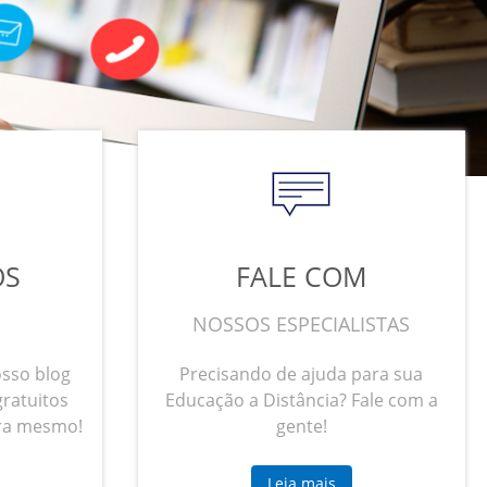
OS
FALE COM
NOSSOS ESPECIALISTAS
osso blog
Precisando de ajuda para sua
gratuitos
Educação a Distância? Fale com a
ra mesmo!
gente!
Leia mais