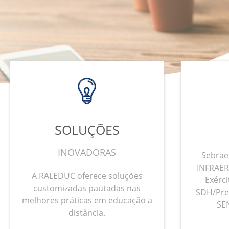
SOLUÇÕES
INOVADORAS
Sebrae
INFRAERO
A RALEDUC oferece soluções
Exérci
customizadas pautadas nas
SDH/Pre
melhores práticas em educação a
SE
distância.