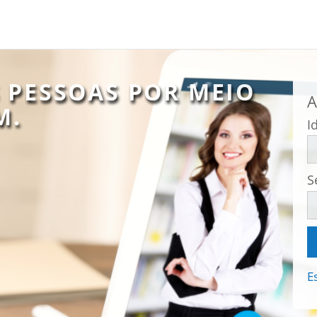
PESSOAS POR MEIO
A
M.
I
S
E