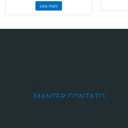
Leia mais
MANTER CONTATO
Raleduc Tecnologia e Educação LTDA
https://www.raleduc.com.br
Fone: +55 61 30511366