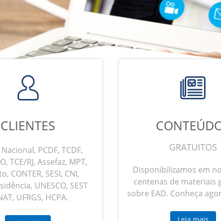
CLIENTES
CONTEÚD
GRATUITOS
 Nacional, PCDF, TCDF,
, TCE/RJ, Assefaz, MPT,
Disponibilizamos em n
to, CONTER, SESI, CNI,
centenas de materiais 
sidência, UNESCO, SEST
sobre EAD. Conheça ago
NAT, UFRGS, HCPA.
Leia mais